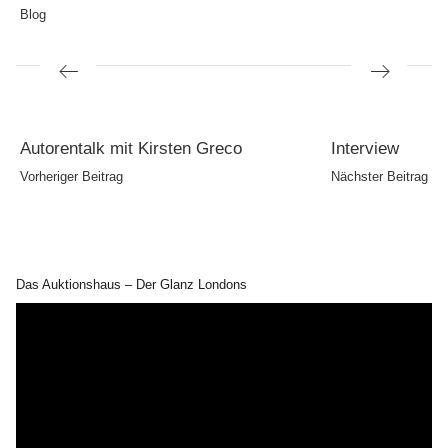
Blog
Beitragsnavigation
Vorheriger
Nächster
Autorentalk mit Kirsten Greco
Interview
Beitrag
Beitrag
Vorheriger Beitrag
Nächster Beitrag
Das Auktionshaus – Der Glanz Londons
Video-
Player