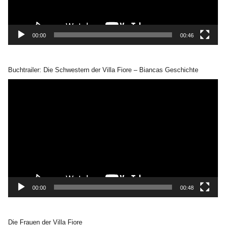
00:00
00:46
Buchtrailer: Die Schwestern der Villa Fiore – Biancas Geschichte
Video-
Player
00:00
00:48
Die Frauen der Villa Fiore