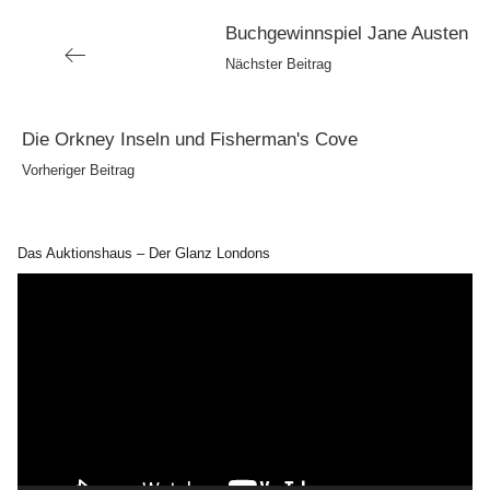
Nächster
Buchgewinnspiel Jane Austen
Beitrag
Nächster Beitrag
Vorheriger
Die Orkney Inseln und Fisherman's Cove
Beitrag
Vorheriger Beitrag
Das Auktionshaus – Der Glanz Londons
Video-
Player